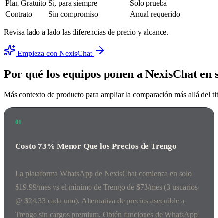
Plan Gratuito
Sí, para siempre
Solo prueba
Contrato
Sin compromiso
Anual requerido
Revisa lado a lado las diferencias de precio y alcance.
Empieza con NexisChat
Por qué los equipos ponen a NexisChat en s
Más contexto de producto para ampliar la comparación más allá del titu
01
Costo 73% Menor Que los Precios de Trengo
La plataforma WhatsApp de NexisChat comienza en solo
$19.99/mes vs el mínimo de Trengo de $73/mes (3 usuarios
@ $24.33 cada uno). Alternativa de precios asequible a
Trengo sin cargos premium. Obtén funciones de WhatsApp