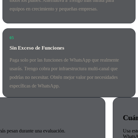
todos los planes. Alternativa a Trengo más barata para
equipos en crecimiento y pequeñas empresas.
05
Sin Exceso de Funciones
Paga solo por las funciones de WhatsApp que realmente
usarás. Trengo cobra por infraestructura multi-canal que
podrías no necesitar. Obtén mejor valor por necesidades
específicas de WhatsApp.
Cuán
 más pesan durante una evaluación.
Usa esto
WhatsAp