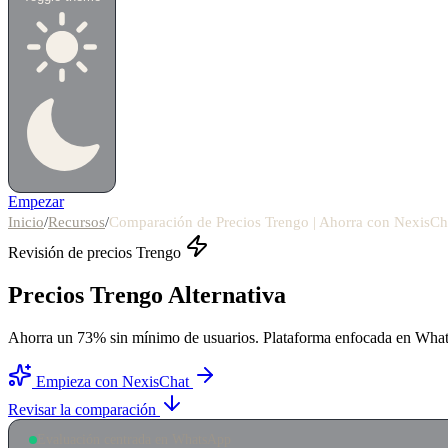
Empezar
Inicio
/
Recursos
/
Comparación de Precios Trengo | Ahorra con NexisCh
Revisión de precios
Trengo
Precios Trengo
Alternativa
Ahorra un 73% sin mínimo de usuarios. Plataforma enfocada en Wha
Empieza con NexisChat
Revisar la comparación
Evaluación centrada en WhatsApp