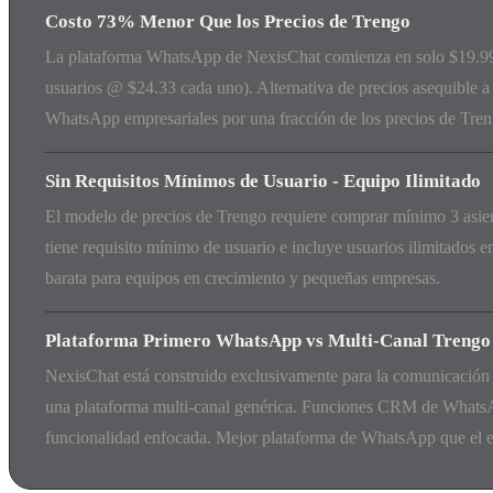
Costo 73% Menor Que los Precios de Trengo
La plataforma WhatsApp de NexisChat comienza en solo $19.99
usuarios @ $24.33 cada uno). Alternativa de precios asequible 
WhatsApp empresariales por una fracción de los precios de Tren
Sin Requisitos Mínimos de Usuario - Equipo Ilimitado
El modelo de precios de Trengo requiere comprar mínimo 3 asien
tiene requisito mínimo de usuario e incluye usuarios ilimitados e
barata para equipos en crecimiento y pequeñas empresas.
Plataforma Primero WhatsApp vs Multi-Canal Trengo
NexisChat está construido exclusivamente para la comunicació
una plataforma multi-canal genérica. Funciones CRM de WhatsA
funcionalidad enfocada. Mejor plataforma de WhatsApp que el e