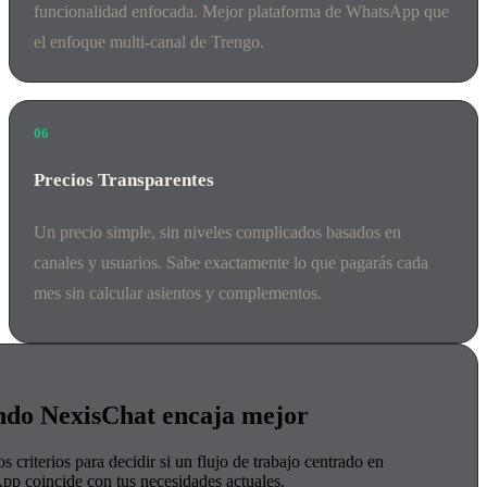
funcionalidad enfocada. Mejor plataforma de WhatsApp que
el enfoque multi-canal de Trengo.
06
Precios Transparentes
Un precio simple, sin niveles complicados basados en
canales y usuarios. Sabe exactamente lo que pagarás cada
mes sin calcular asientos y complementos.
do NexisChat encaja mejor
s criterios para decidir si un flujo de trabajo centrado en
p coincide con tus necesidades actuales.