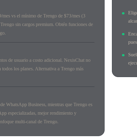
Elig
/mes vs el mínimo de Trengo de $73/mes (3
alca
a Trengo sin cargos premium. Obtén funciones de
go.
Enca
pues
Suel
tos de usuario a costo adicional. NexisChat no
ejec
n todos los planes. Alternativa a Trengo más
n de WhatsApp Business, mientras que Trengo es
pp especializadas, mejor rendimiento y
nfoque multi-canal de Trengo.