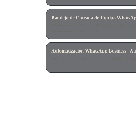
Bandeja de Entrada de Equipo WhatsAp
Bandeja de entrada compartida de WhatsApp para eq
asignaciones, notas internas.
Automatización WhatsApp Business | Aut
Automatiza procesos de negocio en WhatsApp. Auto-r
eficiencia.