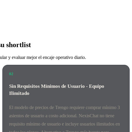
u shortlist
lar y evaluar mejor el encaje operativo diario.
02
Sin Requisitos Mínimos de Usuario - Equipo
Ilimitado
El modelo de precios de Trengo requiere comprar mínimo 3
asientos de usuario a costo adicional. NexisChat no tiene
requisito mínimo de usuario e incluye usuarios ilimitados en