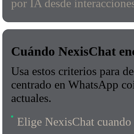
por IA desde interaccion
Cuándo NexisChat en
Usa estos criterios para de
centrado en WhatsApp coi
actuales.
Elige NexisChat cuando q