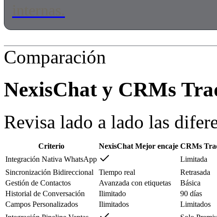
internas.
Comparación
NexisChat y
CRMs Trad
Revisa lado a lado las difere
Criterio
NexisChat
Mejor encaje
CRMs Trad
Integración Nativa WhatsApp
Limitada
Sincronización Bidireccional
Tiempo real
Retrasada
Gestión de Contactos
Avanzada con etiquetas
Básica
Historial de Conversación
Ilimitado
90 días
Campos Personalizados
Ilimitados
Limitados