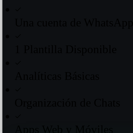
Una cuenta de WhatsAp
1 Plantilla Disponible
Analíticas Básicas
Organización de Chats
Apps Web y Móviles