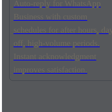
Auto-reply for WhatsApp
Business with custom
schedules for after hours, da
off, high-volume periods.
Instant acknowledgment
improves satisfaction.