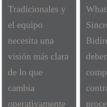
Tradicionales y
What
el equipo
Sincr
necesita una
Bidir
visión más clara
debe
de lo que
comp
cambia
contr
operativamente
proce