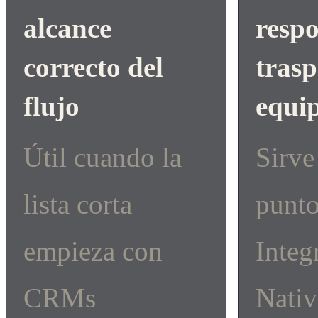
alcance
respo
correcto del
trasp
flujo
equi
Útil cuando la
Sirve
lista corta
punt
empieza con
Integ
CRMs
Nativ