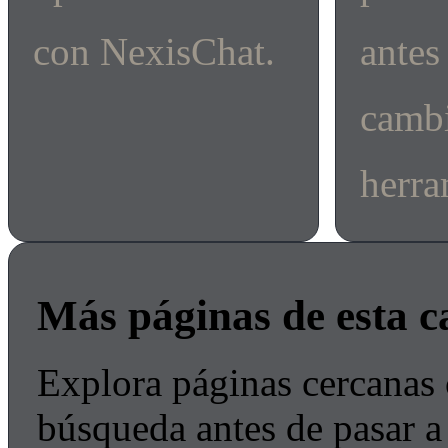
con NexisChat.
antes
cambi
herra
Más páginas de esta c
Explora páginas cercanas 
búsqueda antes de pasar a 