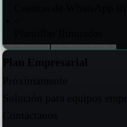
Cuentas de WhatsApp Ili
Plantillas Ilimitadas
Suscribirse Mensualmente
Suscribirse Anualmente (Ahorra 10%)
Plan Empresarial
Próximamente
Solución para equipos empr
Contáctanos