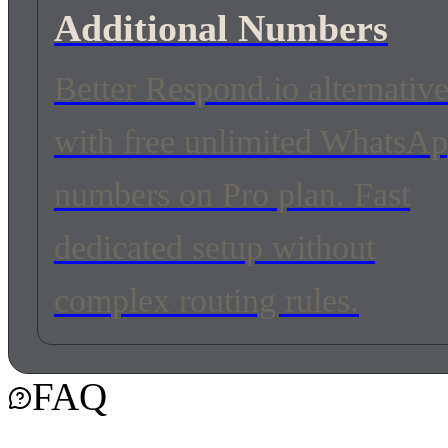
Additional Numbers
Better Respond.io alternativ
with free unlimited WhatsA
numbers on Pro plan. Fast
dedicated setup without
complex routing rules.
FAQ