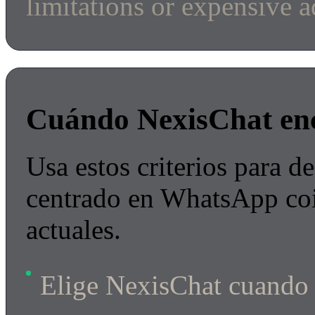
limitations or expensive 
Cuándo NexisChat en
Usa estos criterios para de
centrado en WhatsApp coi
actuales.
Elige NexisChat cuando q