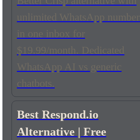
Better Crisp alternative with
unlimited WhatsApp number
in one inbox for
$19.99/month. Dedicated
WhatsApp AI vs generic
chatbots.
Best Respond.io
Alternative | Free