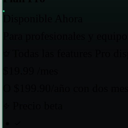
Disponible Ahora
Para profesionales y equip
Todas las features Pro di
$19.99
/mes
O $199.90/año con dos mes
Precio beta