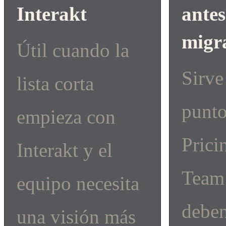
Interakt
antes
migr
Útil cuando la
Sirve
lista corta
punt
empieza con
Prici
Interakt y el
Team
equipo necesita
debe
una visión más