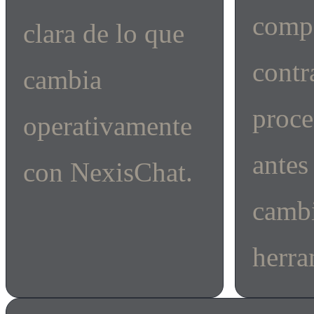
comp
clara de lo que
contr
cambia
proce
operativamente
antes
con NexisChat.
cambi
herra