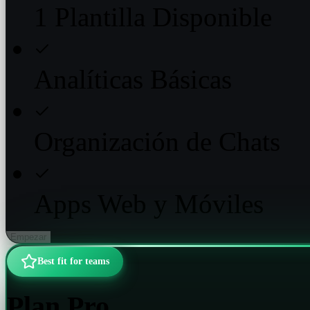
1 Plantilla Disponible
Analíticas Básicas
Organización de Chats
Apps Web y Móviles
Empezar
Best fit for teams
Plan Pro