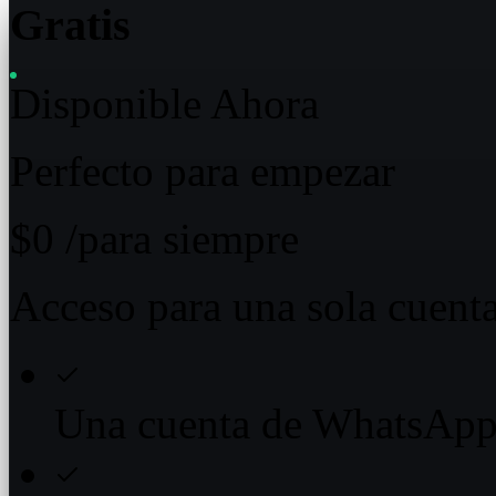
Gratis
Disponible Ahora
Perfecto para empezar
$0
/para siempre
Acceso para una sola cuent
Una cuenta de WhatsAp