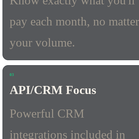
Know exactly what you'll
pay each month, no matte
your volume.
03
API/CRM Focus
Powerful CRM
integrations included in