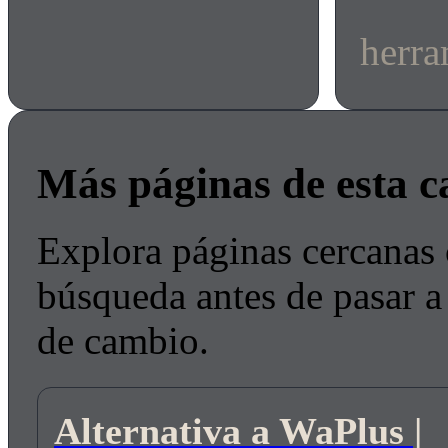
herra
Más páginas de esta c
Explora páginas cercanas 
búsqueda antes de pasar a 
de cambio.
Alternativa a WaPlus |