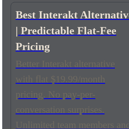
Best Interakt Alternativ
| Predictable Flat-Fee
Pricing
Better Interakt alternative
with flat $19.99/month
pricing. No pay-per-
conversation surprises.
Unlimited team members an