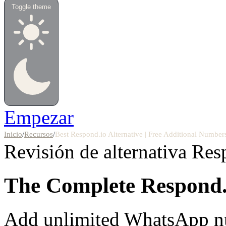
Toggle theme
Empezar
Inicio
/
Recursos
/
Best Respond.io Alternative | Free Additional Number
Revisión de alternativa
Res
The Complete
Respond.
Add unlimited WhatsApp nu