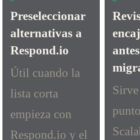
Preseleccionar
Revis
alternativas a
encaj
Respond.io
antes
migr
Útil cuando la
Sirve
lista corta
punt
empieza con
Scala
Respond.io y el