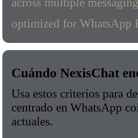
across multiple messaging
optimized for WhatsApp 
Cuándo NexisChat en
Usa estos criterios para de
centrado en WhatsApp coi
actuales.