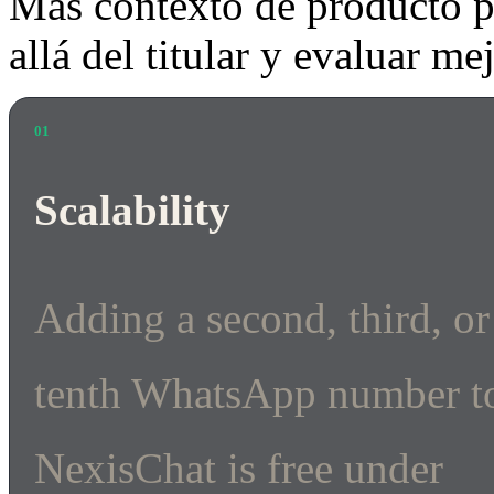
Más contexto de producto p
allá del titular y evaluar me
01
Scalability
Adding a second, third, or
tenth WhatsApp number t
NexisChat is free under