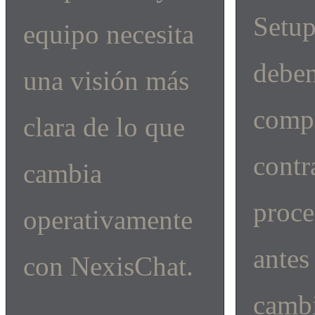
Setu
equipo necesita
debe
una visión más
comp
clara de lo que
contr
cambia
proce
operativamente
antes
con NexisChat.
cambi