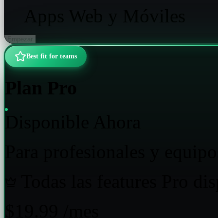
Apps Web y Móviles
Empezar
Best fit for teams
Plan Pro
Disponible Ahora
Para profesionales y equip
Todas las features Pro di
$19.99
/mes