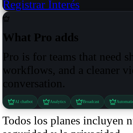
Registrar Interés
What Pro adds
Pro is for teams that need 
workflows, and a cleaner v
conversation.
AI chatbot
Analytics
Broadcast
Automati
Todos los planes incluyen n