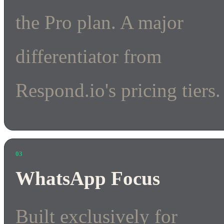
the Pro plan. A major
differentiator from
Respond.io's pricing tiers.
03
WhatsApp Focus
Built exclusively for