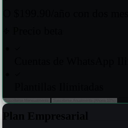
O $199.90/año con dos mes
Precio beta
Cuentas de WhatsApp Ili
Plantillas Ilimitadas
Suscribirse Mensualmente
Suscribirse Anualmente (Ahorra 10%)
Plan Empresarial