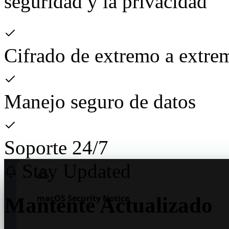
seguridad y la privacidad
Cifrado de extremo a extre
Manejo seguro de datos
Soporte 24/7
Stay Updated
Download NexisChat
macOS Security Notice
Mantente Actualizado
Version 1.0.0