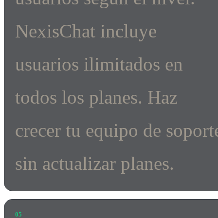
NexisChat incluye
usuarios ilimitados en
todos los planes. Haz
crecer tu equipo de soport
sin actualizar planes.
05