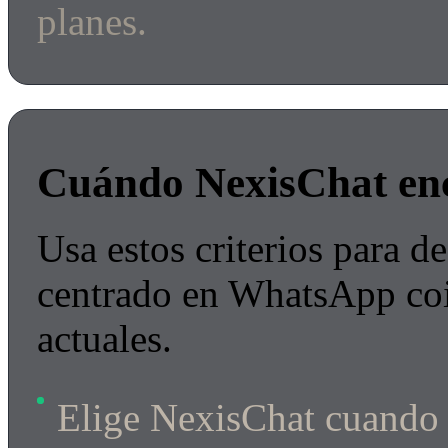
planes.
Cuándo NexisChat en
Usa estos criterios para de
centrado en WhatsApp coi
actuales.
Elige NexisChat cuando l