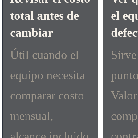
total antes de
el eq
cambiar
defec
Útil cuando el
Sirve
equipo necesita
punt
comparar costo
Valor
mensual,
comp
alcance incluido
contr