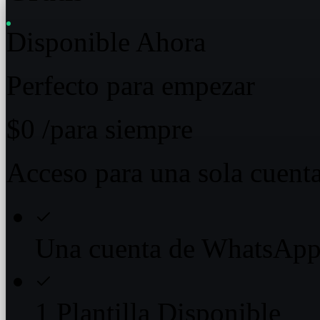
Disponible Ahora
Perfecto para empezar
$0
/para siempre
Acceso para una sola cuent
Una cuenta de WhatsAp
1 Plantilla Disponible