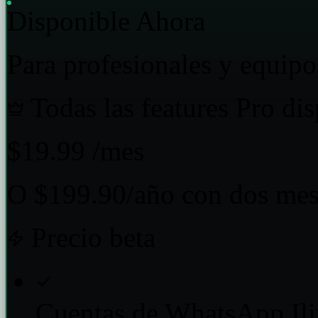
Disponible Ahora
Para profesionales y equip
Todas las features Pro di
$19.99
/mes
O $199.90/año con dos mes
Precio beta
Cuentas de WhatsApp Ili