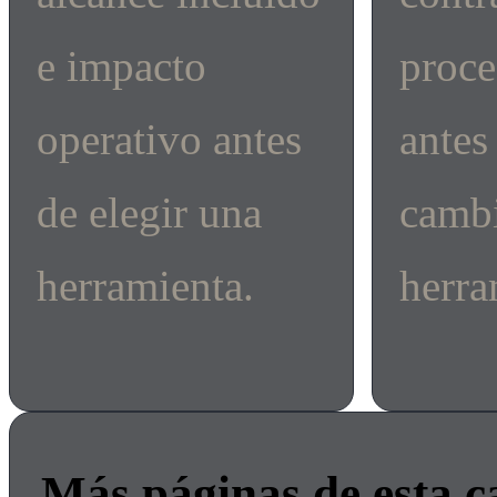
e impacto
proce
operativo antes
antes
de elegir una
cambi
herramienta.
herra
Más páginas de esta c