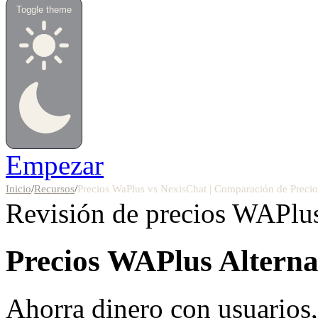
Toggle theme
Empezar
Inicio
/
Recursos
/
Precios WaPlus vs NexisChat | Comparación de Precio
Revisión de precios
WAPlu
Precios WAPlus
Alterna
Ahorra dinero con usuarios, 