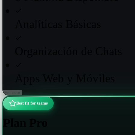
Analíticas Básicas
Organización de Chats
Apps Web y Móviles
Empezar
Best fit for teams
Plan Pro